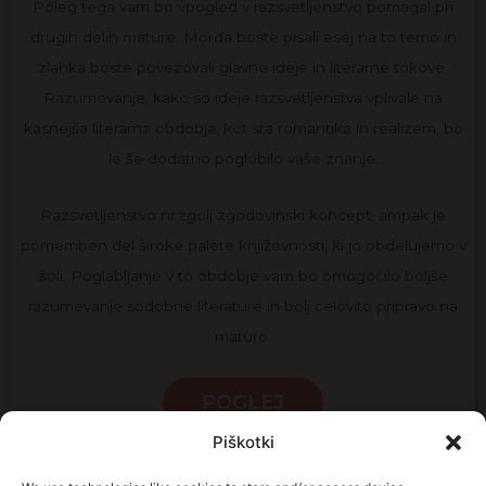
Poleg tega vam bo vpogled v razsvetljenstvo pomagal pri
drugih delih mature. Morda boste pisali esej na to temo in
zlahka boste povezovali glavne ideje in literarne tokove.
Razumevanje, kako so ideje razsvetljenstva vplivale na
kasnejša literarna obdobja, kot sta romantika in realizem, bo
le še dodatno poglobilo vaše znanje.
Razsvetljenstvo ni zgolj zgodovinski koncept, ampak je
pomemben del široke palete književnosti, ki jo obdelujemo v
šoli. Poglabljanje v to obdobje vam bo omogočilo boljše
razumevanje sodobne literature in bolj celovito pripravo na
maturo.
POGLEJ
Piškotki