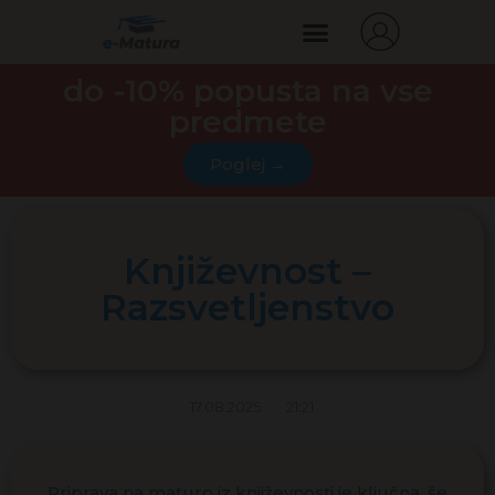
do -10% popusta na vse
predmete
Poglej →
Književnost –
Razsvetljenstvo
17.08.2025
21:21
Priprava na maturo iz književnosti je ključna, še