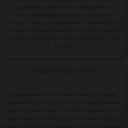
posebej pri temah, kot je razsvetljenstvo.
Razumevanje tega obdobja pomaga povezati
socialne in kulturne spremembe s književnimi deli. S
pomočjo naše spletne platforme se lahko poglobite
v posamezne avtorje in analize besedil, kar olajša
pripravo.
Razsvetljenstvo
Razsvetljenstvo je bilo pomembno obdobje v zgodovini
književnosti, ki je pomenilo prehod iz temnega srednjega
veka v bolj moderno dobo. To obdobje zaznamujejo ideje o
razumu, znanosti in osebni svobodi, ki so imele velik vpliv na
književnost tistega časa. Za pripravo na maturo iz slovenščine