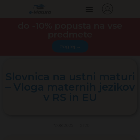
do -10% popusta na vse
predmete
Poglej →
Slovnica na ustni maturi
– Vloga maternih jezikov
v RS in EU
17.08.2025
21:20