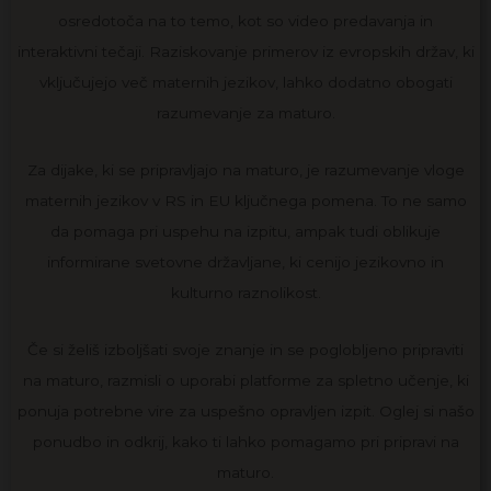
osredotoča na to temo, kot so video predavanja in
interaktivni tečaji. Raziskovanje primerov iz evropskih držav, ki
vključujejo več maternih jezikov, lahko dodatno obogati
razumevanje za maturo.
Za dijake, ki se pripravljajo na maturo, je razumevanje vloge
maternih jezikov v RS in EU ključnega pomena. To ne samo
da pomaga pri uspehu na izpitu, ampak tudi oblikuje
informirane svetovne državljane, ki cenijo jezikovno in
kulturno raznolikost.
Če si želiš izboljšati svoje znanje in se poglobljeno pripraviti
na maturo, razmisli o uporabi platforme za spletno učenje, ki
ponuja potrebne vire za uspešno opravljen izpit. Oglej si našo
ponudbo in odkrij, kako ti lahko pomagamo pri pripravi na
maturo.