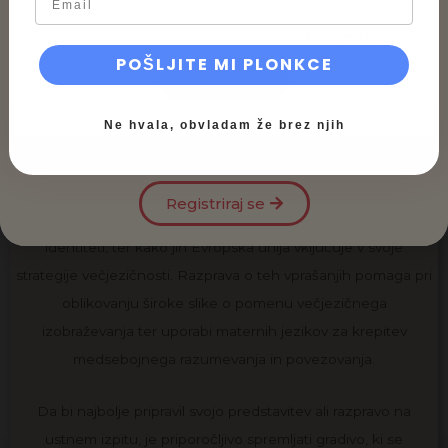
evropskimi jeziki ter njihovim vplivom na kulturo in politiko EU.
Pozabljeno geslo?
Poleg akademskega vidika, se ta tema povezuje z dnevnim
POŠLJITE MI PLONKCE
življenjem, kjer večjezičnost prinaša prednosti pri
gospodarskem sodelovanju in osebnih stikih.
Ne hvala, obvladam že brez njih
Pri študiju te teme je koristno vedeti, kako strukturirano in
Še nimaš računa?
jasno predstaviti vlogo maternih jezikov na izpitu. Pomembno
Registriraj se
je izpostaviti, kako ti jeziki prispevajo k osebni in nacionalni
identiteti, ter kako jih Evropska unija vključuje v svoje
strategije večjezičnosti. Razprava o teh vprašanjih pomaga pri
oblikovanju široke slike o pomenu večjezičnega
izobraževanja ter uporabi maternih jezikov za krepitev
medsebojnega razumevanja in povezovanja.
Da bi najbolje pripravil svojo predstavitev ali razpravo na
ustnem izpitu, je priporočljivo spremljati gradivo, ki se