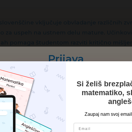
slovenščine vključuje obvladanje različnih zvr
o za uspeh na ustnem delu mature. Učinkovi
ijah pomaga študentom razviti kritično mišljenj
Prijava
nskega jezika
Si želiš brezpl
Uporabniško ime ali e-pošta
matematiko, s
angleš
 je pomemben korak za vsakogar, ki želi uspešno zaključiti 
Geslo
Zaupaj nam svoj email 
zvrsti slovenskega jezika. Gre za tematiko, ki ne le bogati 
email
ot celote.