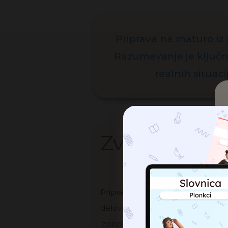
Priprava na maturo iz 
Razumevanje je ključn
realnih situac
Zvrsti slove
Priprava na maturo iz slovenščine
delov ustne mature je poznavanje 
izpopolnjuje razumevanje jezika k