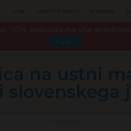
a
O nas
Zasluži z e-Maturo
e-Knjižnica
In
o -10% popusta na vse predme
Poglej →
ica na ustni ma
i slovenskega 
17.08.2025
21:20