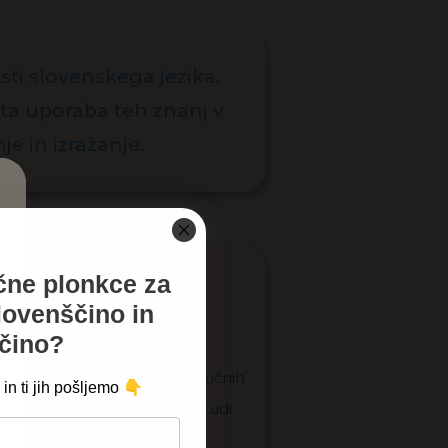
sti slovenskega jezika.
ta uporaba teh znanj v
e in izražanje.
ačne plonkce za
lovenščino in
čino?
srednjo šolo. Eden izmed ključnih
👇
in ti jih pošljemo
vaš besedni zaklad, temveč tudi