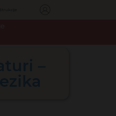
štrukcije
te
turi –
jezika