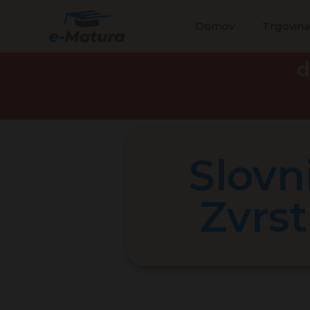
Domov
Trgovin
d
Slovn
Zvrst