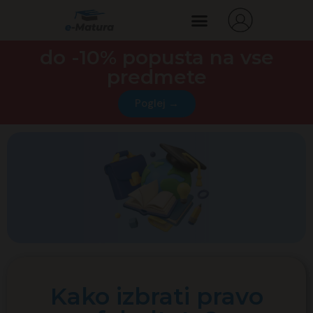
do -10% popusta na vse
predmete
Poglej →
Kako izbrati pravo