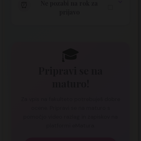
Ne pozabi na rok za
⏰
si dober/a in kaj bi rad/a delal/a.
prijavo
Po obisku informativnih dni preveri
roke za prijavo na študij. Oddaj
prijavo pravočasno in preveri, da
imaš vse potrebne dokumente. Na
🎓
spletni strani eVŠ preveri vse korake
in si označi pomembne datume.
Pripravi se na
maturo!
Za vpis na fakulteto potrebuješ dobre
ocene. Pripravi se na maturo s
pomočjo video razlag in zapiskov na
platformi eMatura.