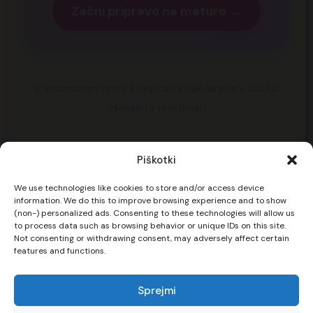
Začni pripravo na maturo →
💡 Informativni dnevi so ključen korak na poti k študiju.
Izkoristi to priložnost!
Piškotki
We use technologies like cookies to store and/or access device
information. We do this to improve browsing experience and to show
(non-) personalized ads. Consenting to these technologies will allow us
Procademy d.o.o.
to process data such as browsing behavior or unique IDs on this site.
Leskoškova cesta 9E
Not consenting or withdrawing consent, may adversely affect certain
Ljubljana
features and functions.
info@ematura.si
+386 70 622 584
Sprejmi