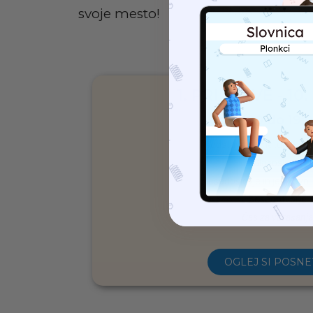
svoje mesto!
1. PRIPRAVE - 10.
od 17:00 do 19:
Predstavitev mature iz s
Glasoslovje
Besedoslovje in jezikovni 
Besedotvorje
Čas za vprašanja
OGLEJ SI POSNE