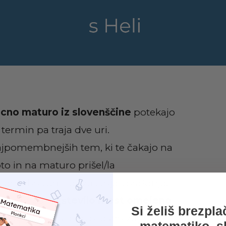
icno maturo iz slovenščine
potekajo
ermin pa traja dve uri.
jpomembnejših tem, ki te čakajo na
to in na maturo prišel/la
čanja bo tudi čas za tvoja vprašanja
.
E, vendar je
število mest omejeno
Si želiš brezpl
ti s prijavo in si pravočasno zagotovi