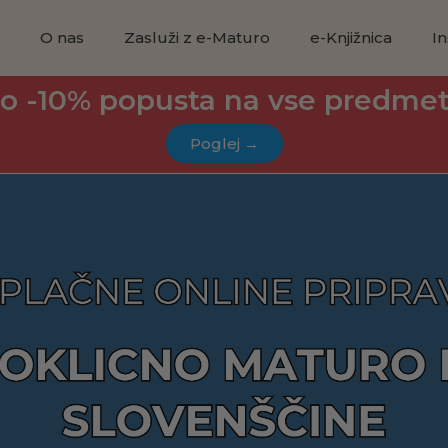
a
O nas
Zasluži z e-Maturo
e-Knjižnica
In
o -10% popusta na vse predme
Poglej →