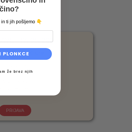
lovenščino in
čino?
👇
in ti jih pošljemo
AVE - 17. 05. 2026
:00 do 19:00 ure
I PLONKCE
Oblikoslovje
am že brez njih
Skladnja
Besediloslovje
Čas za vprašanja
PRIJAVA