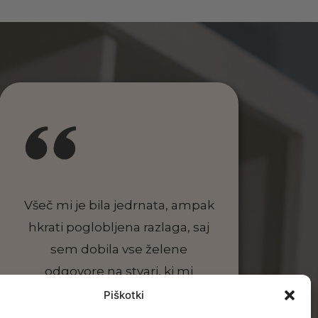
Všeč mi je bila jedrnata, ampak
hkrati poglobljena razlaga, saj
sem dobila vse želene
odgovore na stvari, ki mi
prehodno niso bile čisto jasne.
Piškotki