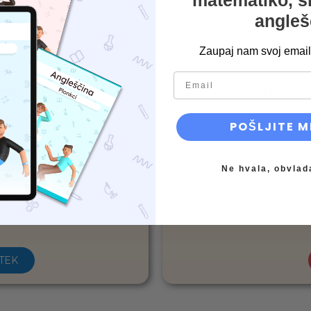
matematiko, s
angleš
Zaupaj nam svoj email 
email
 05. 2026
2. PRIPR
00 ure
od 17
POŠLJITE M
lovenščine
Ne hvala, obvlad
priročniki
TEK