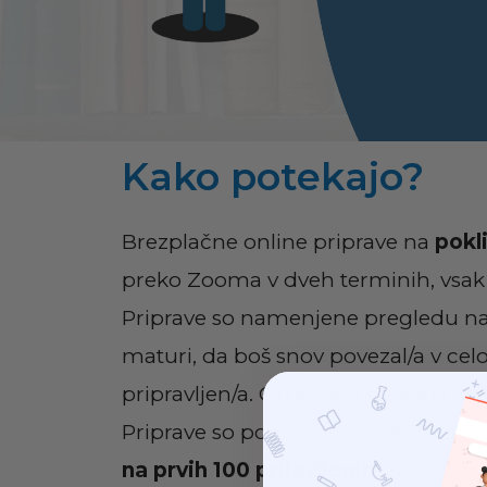
Kako potekajo?
Brezplačne online priprave na
pokl
preko Zooma v dveh terminih, vsak t
Priprave so namenjene pregledu na
maturi, da boš snov povezal/a v celo
pripravljen/a. Ob koncu vsakega sre
Priprave so popolnoma BREZPLAČN
na prvih 100 prijavljenih
, zato pohi