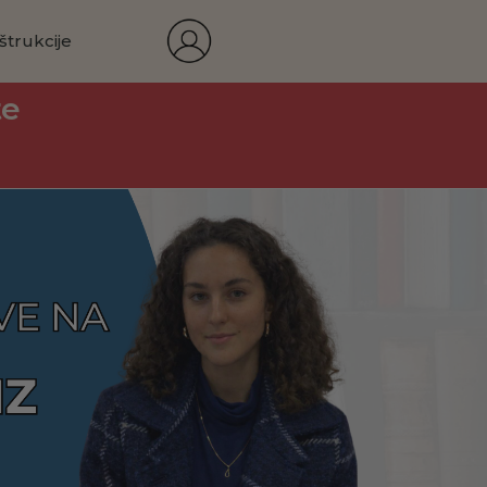
štrukcije
te