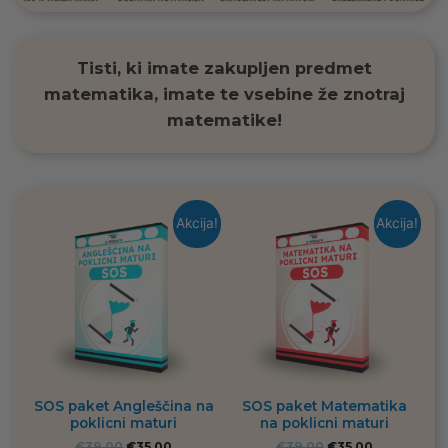
Tisti, ki imate zakupljen predmet
matematika, imate te vsebine že znotraj
matematike!
Akcija!
Akcija!
SOS paket Angleščina na
SOS paket Matematika
poklicni maturi
na poklicni maturi
€
39,00
€
35,00
€
39,00
€
35,00