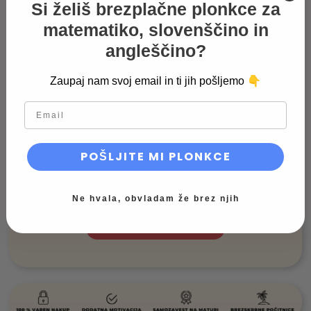
Pri plačilu preko UPN se dostop odklene po
Si želiš brezplačne plonkce za
prejemu plačila oz. priložitvi potrdila o
matematiko, slovenščino in
plačilu.
angleščino?
👇
Zaupaj nam svoj email in ti jih pošljemo
Dostop do paketa je na voljo do 24.06.2027.
email
€
45,00
POŠLJITE MI PLONKCE
€
40,00
Ne hvala, obvladam že brez njih
Dodaj v košarico