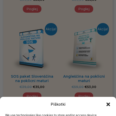
Poglej
Poglej
Akcija!
Akcija!
SOS paket Slovenščina
Angleščina na poklicni
na poklicni maturi
maturi
€
39,00
€
35,00
€
59,00
€
53,00
Poglej
Poglej
Piškotki
We use technologies like cookies to store and/or access device