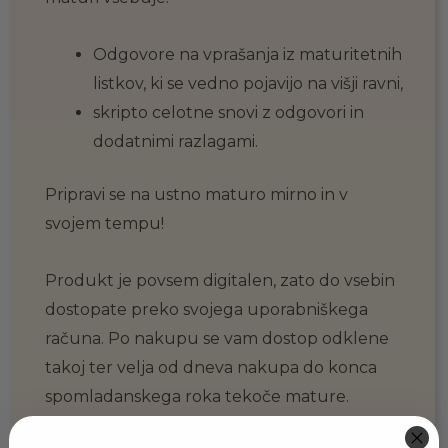
Odgovore na vprašanja iz maturitetnih
listkov, ki se vedno pojavijo na višji ravni,
skripto celotne snovi z odgovori in
dodatnimi razlagami.
Pripravi se na ustno maturo mirno in v
svojem tempu!
Produkt je povsem digitalen, zato do vsebin
dostopate preko svojega uporabniškega
računa. Po nakupu se vam dostop odklene
takoj ter velja od dneva nakupa do konca
spomladanskega roka tekoče mature.