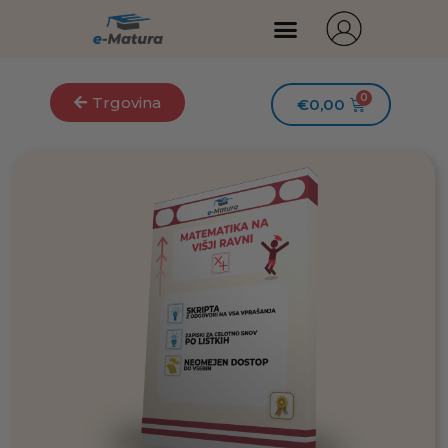
Trgovina
€
0,00