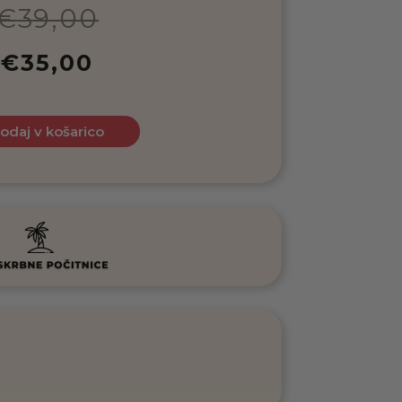
€
39,00
€
35,00
odaj v košarico