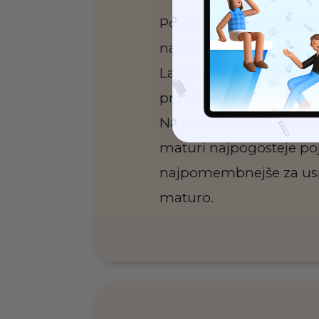
Posnetki bodo na platf
najkasneje tri dni po izv
Lahko si jih boš ogleda
pregledal/-a povzetke 
Na
pripravah se obravna
maturi najpogosteje poja
najpomembnejše za usp
maturo.