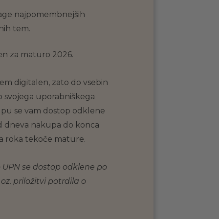
lage najpomembnejših
nih tem.
en za maturo 2026.
em digitalen, zato do vsebin
o svojega uporabniškega
upu se vam dostop odklene
 od dneva nakupa do konca
 roka tekoče mature.
ko UPN se dostop odklene po
z. priložitvi potrdila o