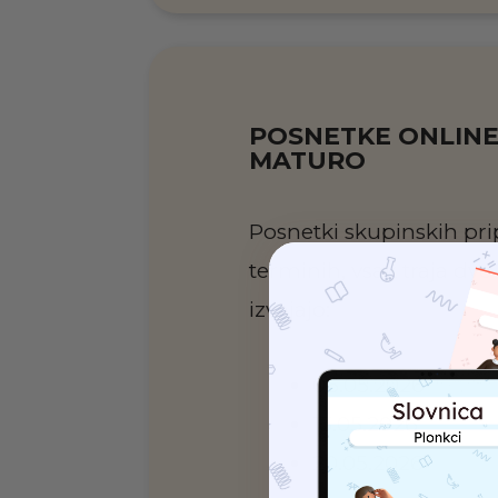
POSNETKE ONLINE
MATURO
Posnetki skupinskih pri
terminih, vsak traja dve 
izvajajo:
06.05.2026
13.05.2026
20.05.2026