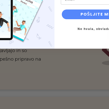
ormo objavljeni
POŠLJITE M
edbi priprav v živo.
l/-a in ponovno
Ne hvala, obvlad
glavnih tem za maturo.
va vsebine, ki se na
vljajo in so
ešno pripravo na