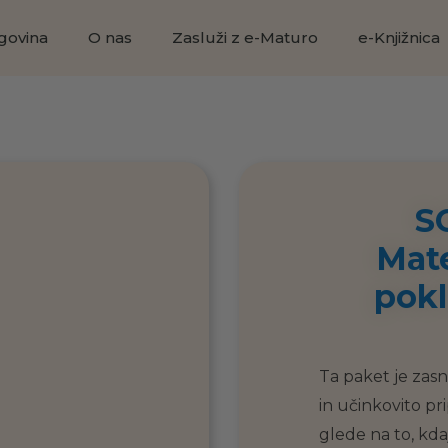
govina
O nas
Zasluži z e-Maturo
e-Knjižnica
S
Mat
pokl
Ta paket je zasno
in učinkovito pr
glede na to, kda