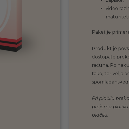
zapiske,
video raz
maturitet
Paket je primer
Produkt je povs
dostopate prek
računa. Po nak
takoj ter velja
spomladanskega
Pri plačilu pre
prejemu plačila o
plačilu.