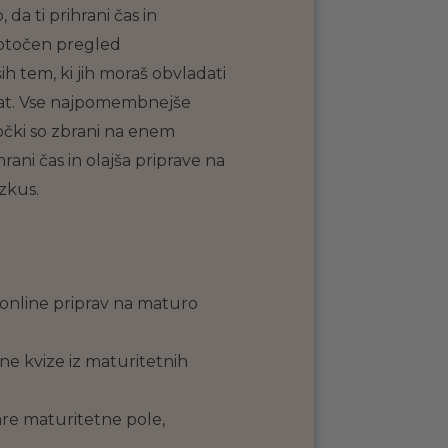
 da ti prihrani čas in
otočen pregled
 tem, ki jih moraš obvladati
tat. Vse najpomembnejše
čki so zbrani na enem
hrani čas in olajša priprave na
zkus.
online priprav na maturo
ne kvize iz maturitetnih
are maturitetne pole,