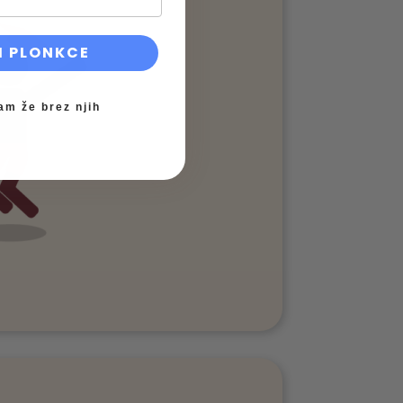
I PLONKCE
am že brez njih