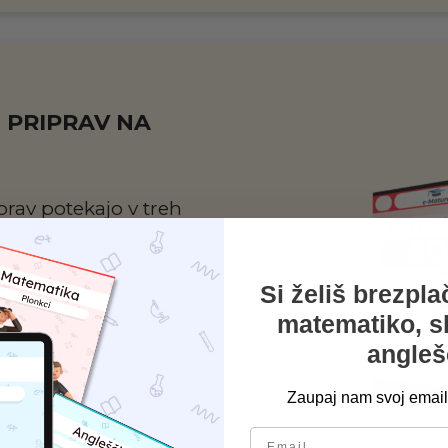
 PRIPRAV NA
prav potekajo v treh
uri. Priprave se v živo
Si želiš brezpl
matematiko, s
angleš
Zaupaj nam svoj email 
email