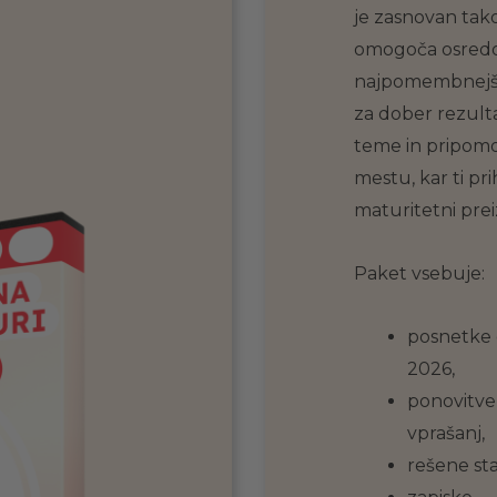
je zasnovan tako,
omogoča osred
najpomembnejših
za dober rezul
teme in pripomo
mestu, kar ti pri
maturitetni prei
Paket vsebuje:
posnetke 
2026,
ponovitve
vprašanj,
rešene st