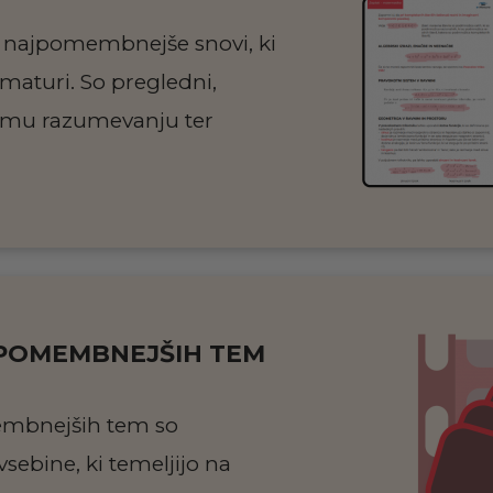
d najpomembnejše snovi, ki
 maturi. So pregledni,
remu razumevanju ter
JPOMEMBNEJŠIH TEM
embnejših tem so
vsebine, ki temeljijo na