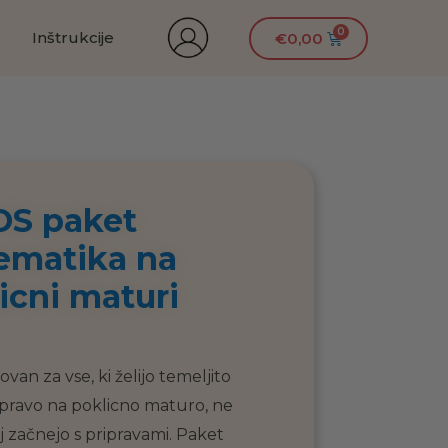
Inštrukcije
€
0,00
OS paket
ematika na
icni maturi
van za vse, ki želijo temeljito
ipravo na poklicno maturo, ne
j začnejo s pripravami. Paket