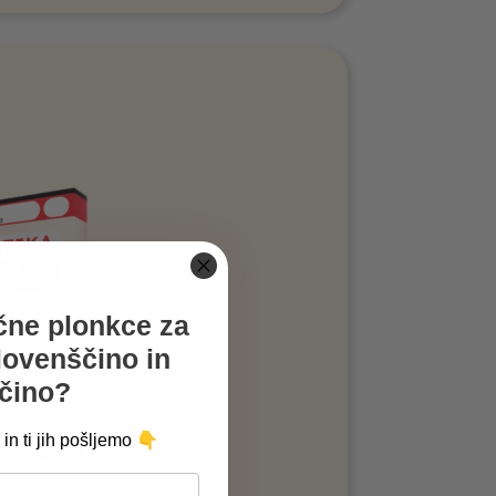
ačne plonkce za
lovenščino in
čino?
👇
in ti jih pošljemo