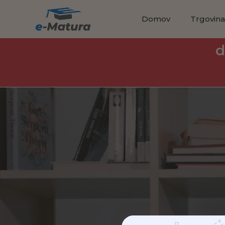
Domov
Trgovin
d