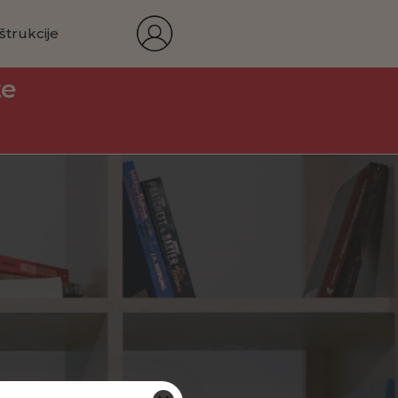
štrukcije
te