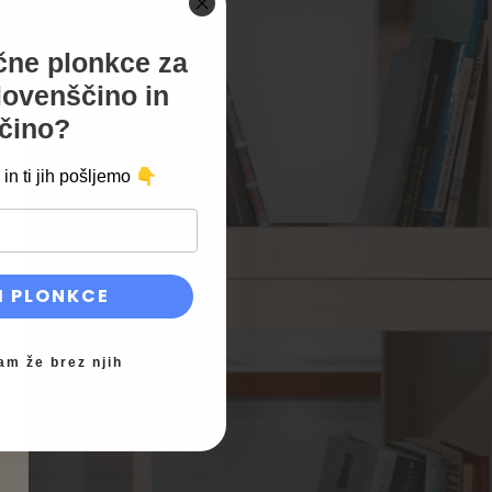
ačne plonkce za
lovenščino in
čino?
👇
in ti jih pošljemo
I PLONKCE
am že brez njih