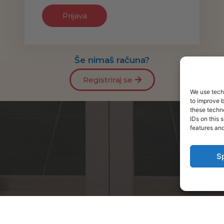
Še nimaš računa?
Registriraj se
We use techn
to improve 
these techno
IDs on this 
features and
S