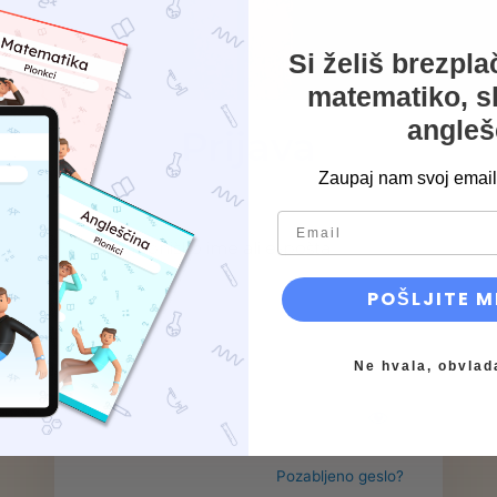
Si želiš brezpl
matematiko, s
angleš
Prijava
Zaupaj nam svoj email 
email
Uporabniško ime ali e-pošta
POŠLJITE M
Geslo
Ne hvala, obvlad
Pozabljeno geslo?