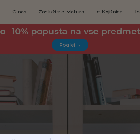
a
O nas
Zasluži z e-Maturo
e-Knjižnica
In
o -10% popusta na vse predme
Poglej →