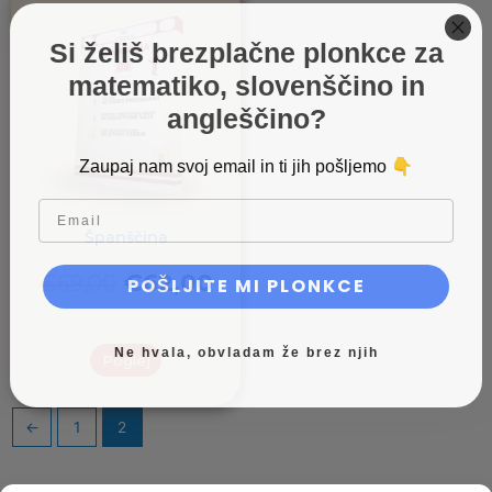
Si želiš brezplačne plonkce za
matematiko, slovenščino in
angleščino?
👇
Zaupaj nam svoj email in ti jih pošljemo
email
Španščina
€
62,00
€
69,00
POŠLJITE MI PLONKCE
Ne hvala, obvladam že brez njih
Poglej
←
1
2