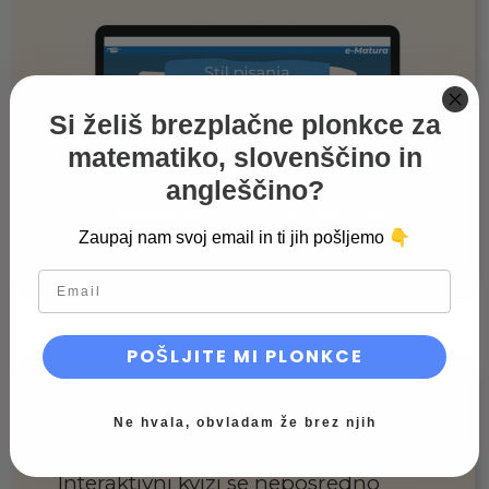
Si želiš brezplačne plonkce za
matematiko, slovenščino in
angleščino?
👇
Zaupaj nam svoj email in ti jih pošljemo
email
POŠLJITE MI PLONKCE
KVIZI
Ne hvala, obvladam že brez njih
Interaktivni kvizi se neposredno