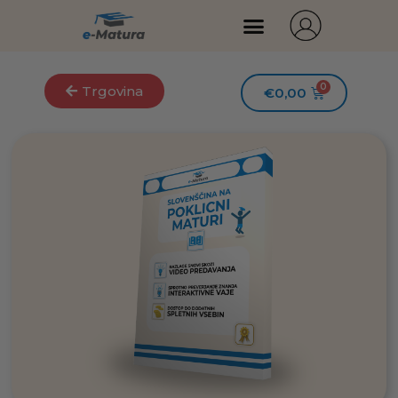
Trgovina
€
0,00