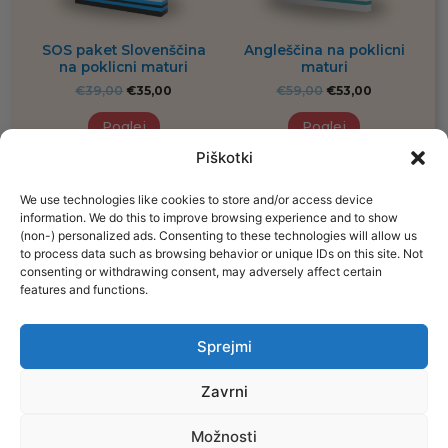
SOS paket Slovenščina
Angleščina na poklicni
na poklicni maturi
maturi
€
39,00
€
35,00
€
59,00
€
53,00
Poglej
Poglej
Piškotki
We use technologies like cookies to store and/or access device
information. We do this to improve browsing experience and to show
(non-) personalized ads. Consenting to these technologies will allow us
Procademy d.o.o.
to process data such as browsing behavior or unique IDs on this site. Not
Leskoškova cesta 9E
consenting or withdrawing consent, may adversely affect certain
Ljubljana
features and functions.
info@ematura.si
Sprejmi
+386 70 622 584
Pogoji poslovanja
Zavrni
O piškotkih
Politika zasebnosti
Možnosti