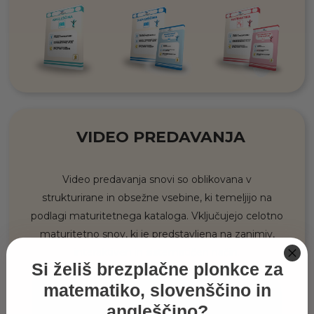
VIDEO PREDAVANJA
Video predavanja snovi so oblikovana v
strukturirane in obsežne vsebine, ki temeljijo na
podlagi maturitetnega kataloga. Vključujejo celotno
maturitetno snov, ki je predstavljena na zanimiv,
interaktiven in sistematičen način.
Si želiš brezplačne plonkce za
matematiko, slovenščino in
angleščino?