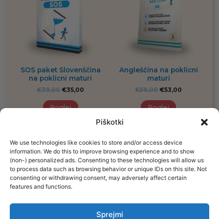
SOS paket Slovenščina
Angleščina na poklicni
na poklicni maturi
maturi
€
39,00
€
35,00
€
59,00
€
53,00
Poglej
Poglej
Piškotki
We use technologies like cookies to store and/or access device
information. We do this to improve browsing experience and to show
(non-) personalized ads. Consenting to these technologies will allow us
Procademy d.o.o.
to process data such as browsing behavior or unique IDs on this site. Not
Leskoškova cesta 9E
consenting or withdrawing consent, may adversely affect certain
Ljubljana
features and functions.
info@ematura.si
Sprejmi
+386 70 622 584