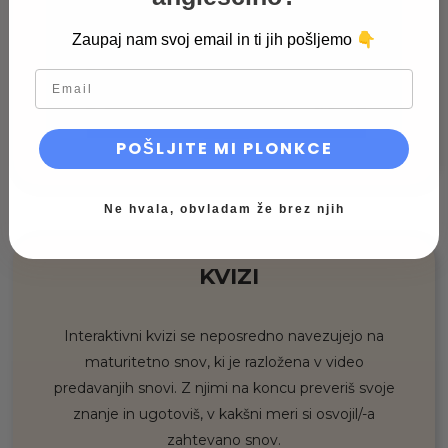
👇
Zaupaj nam svoj email in ti jih pošljemo
email
POŠLJITE MI PLONKCE
Ne hvala, obvladam že brez njih
KVIZI
Interaktivni kvizi se neposredno navezujejo na
maturitetno snov, ki je razložena v video
predavanjih snovi. Z njimi na koncu preveriš svoje
znanje in ugotoviš, v kakšni meri si osvojil/-a
zahtevano snov.