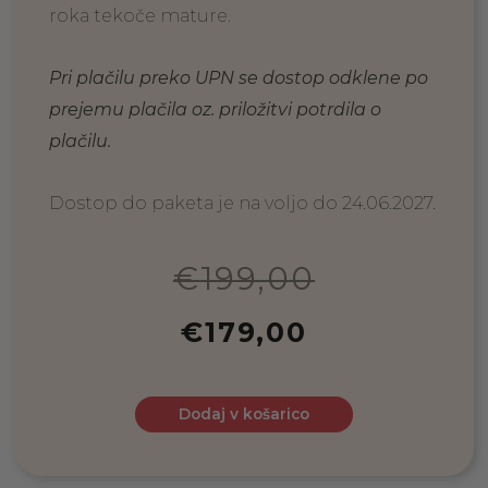
roka tekoče mature.
Pri plačilu preko UPN se dostop odklene po
prejemu plačila oz. priložitvi potrdila o
plačilu.
Dostop do paketa je na voljo do 24.06.2027.
€
199,00
€
179,00
Dodaj v košarico